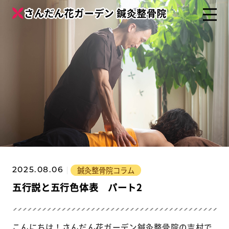
鍼灸整骨院コラム
2025.08.06
五行説と五行色体表 パート2
こんにちは！さんだん花ガーデン鍼灸整骨院の吉村で