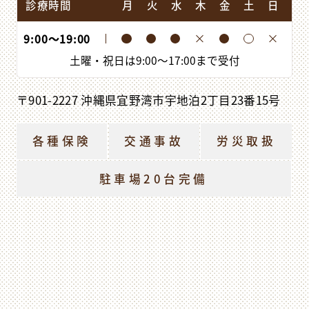
診療時間
月
火
水
木
金
土
日
9:00
〜
19:00
土曜・祝日は
9:00
〜
17:00
まで受付
〒901-2227 沖縄県宜野湾市宇地泊2丁目23番15号
各種保険
交通事故
労災取扱
駐車場20台完備