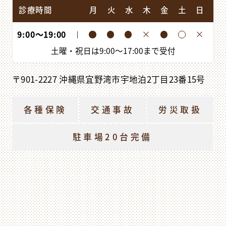
診療時間
月
火
水
木
金
土
日
9:00
〜
19:00
土曜・祝日は
9:00
〜
17:00
まで受付
〒901-2227 沖縄県宜野湾市宇地泊2丁目23番15号
各種保険
交通事故
労災取扱
駐車場20台完備