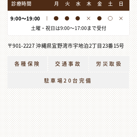
診療時間
月
火
水
木
金
土
日
9:00
〜
19:00
土曜・祝日は
9:00
〜
17:00
まで受付
〒901-2227 沖縄県宜野湾市宇地泊2丁目23番15号
各種保険
交通事故
労災取扱
駐車場20台完備