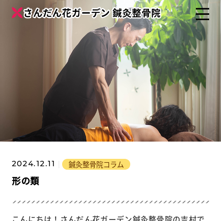
鍼灸整骨院コラム
2024.12.11
形の類
こんにちは！さんだん花ガーデン鍼灸整骨院の吉村で