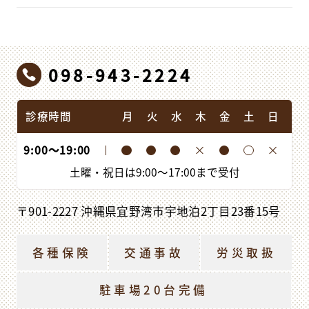
098-943-2224
診療時間
月
火
水
木
金
土
日
9:00
〜
19:00
土曜・祝日は
9:00
〜
17:00
まで受付
〒901-2227 沖縄県宜野湾市宇地泊2丁目23番15号
各種保険
交通事故
労災取扱
駐車場20台完備