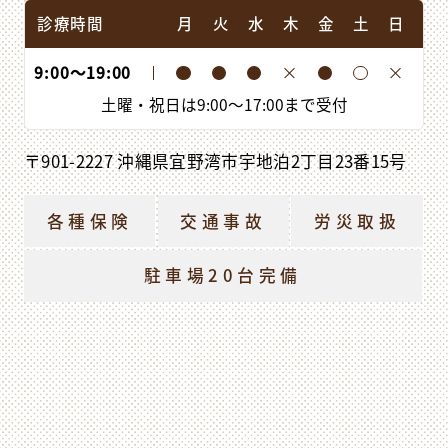
診療時間
月
火
水
木
金
土
日
9:00
〜
19:00
土曜・祝日は
9:00
〜
17:00
まで受付
〒901-2227 沖縄県宜野湾市宇地泊2丁目23番15号
各種保険
交通事故
労災取扱
駐車場20台完備